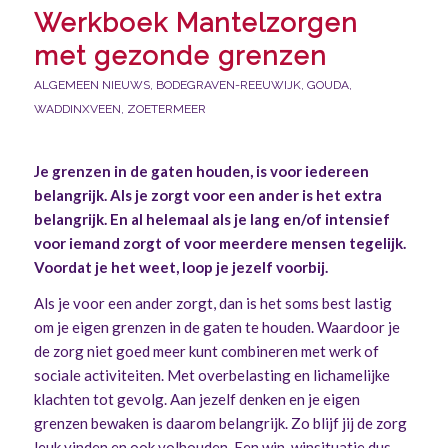
Werkboek Mantelzorgen
met gezonde grenzen
ALGEMEEN NIEUWS
,
BODEGRAVEN-REEUWIJK
,
GOUDA
,
WADDINXVEEN
,
ZOETERMEER
Je grenzen in de gaten houden, is voor iedereen
belangrijk. Als je zorgt voor een ander is het extra
belangrijk. En al helemaal als je lang en/of intensief
voor iemand zorgt of voor meerdere mensen tegelijk.
Voordat je het weet, loop je jezelf voorbij.
Als je voor een ander zorgt, dan is het soms best lastig
om je eigen grenzen in de gaten te houden. Waardoor je
de zorg niet goed meer kunt combineren met werk of
sociale activiteiten. Met overbelasting en lichamelijke
klachten tot gevolg. Aan jezelf denken en je eigen
grenzen bewaken is daarom belangrijk. Zo blijf jij de zorg
leuk vinden en ook volhouden. Een win-winsituatie dus.