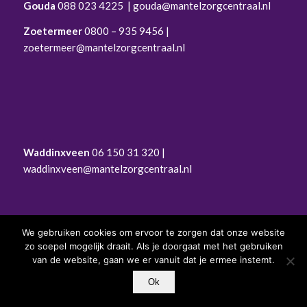
Gouda
088 023 4225
|
gouda@mantelzorgcentraal.nl
Zoetermeer
0800 – 935 9456
|
zoetermeer@mantelzorgcentraal.nl
Waddinxveen
06 150 31 320 |
waddinxveen@mantelzorgcentraal.nl
We gebruiken cookies om ervoor te zorgen dat onze website
zo soepel mogelijk draait. Als je doorgaat met het gebruiken
© Mantelzorgcentraal |
Privacyverklaring
|
van de website, gaan we er vanuit dat je ermee instemt.
Privacyverklaring voor sollicitanten
|
Cookiebeleid
Ok