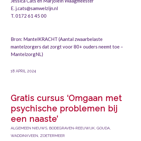
Jessica Cats en Marjolein Waagmeester
E. j.cats@samwelzijn.nl
T. 0172 61 45 00
Bron: MantelKRACHT (
Aantal zwaarbelaste
mantelzorgers dat zorgt voor 80+ ouders neemt toe –
MantelzorgNL
)
18 APRIL 2024
Gratis cursus ‘Omgaan met
psychische problemen bij
een naaste’
ALGEMEEN NIEUWS
,
BODEGRAVEN-REEUWIJK
,
GOUDA
,
WADDINXVEEN
,
ZOETERMEER