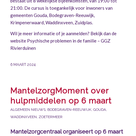
bestaat uit 8 wekelijkse bijeenkomsten, van 19:00 tot
21:00. De cursus is toegankelijk voor inwoners van
gemeenten Gouda, Bodegraven-Reeuwijk,
Krimpenerwaard, Waddinxveen, Zuidplas.
Wil je meer informatie of je aanmelden? Bekijk dan de
website
Psychische problemen in de familie – GGZ
Rivierduinen
6 MAART 2024
MantelzorgMoment over
hulpmiddelen op 6 maart
ALGEMEEN NIEUWS
,
BODEGRAVEN-REEUWIJK
,
GOUDA
,
WADDINXVEEN
,
ZOETERMEER
Mantelzorgcentraal organiseert op 6 maart