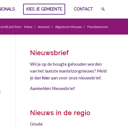
SIONALS
KIES JE GEMEENTE
CONTACT
vindt zich hier:
Home
/
Actueel
/
Algemeen Nieuws
/
Feestwensen
Nieuwsbrief
Wil je op de hoogte gehouden worden
van het laatste mantelzorgnieuws? Meld
je dan
hier
aan voor onze nieuwsbrief.
Aanmelden Nieuwsbrief
t
Nieuws in de regio
Gouda