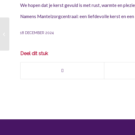
We hopen dat je kerst gevuld is met rust, warmte en plezi
Namens Mantelzorgcentraal: een liefdevolle kerst en ee
Parkinson Café Reeuwijk presenteert
18 DECEMBER 2024
programma 2025
Deel dit stuk