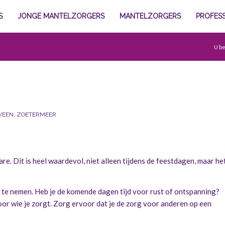
S
JONGE MANTELZORGERS
MANTELZORGERS
PROFES
U be
VEEN
,
ZOETERMEER
re. Dit is heel waardevol, niet alleen tijdens de feestdagen, maar he
lf te nemen. Heb je de komende dagen tijd voor rust of ontspanning?
oor wie je zorgt. Zorg ervoor dat je de zorg voor anderen op een