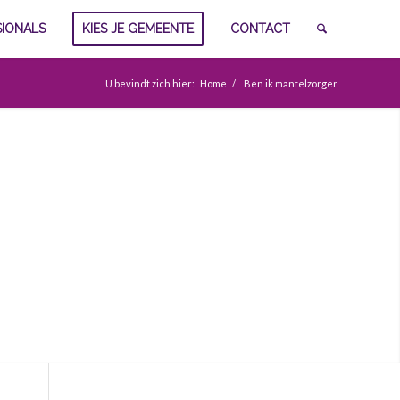
SIONALS
KIES JE GEMEENTE
CONTACT
U bevindt zich hier:
Home
/
Ben ik mantelzorger