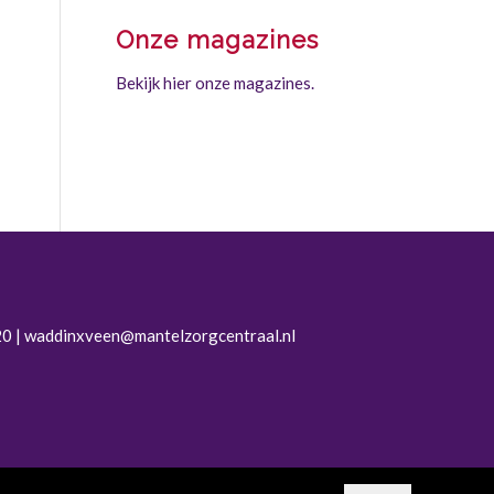
Onze magazines
Bekijk hier onze magazines.
0 |
waddinxveen@mantelzorgcentraal.nl