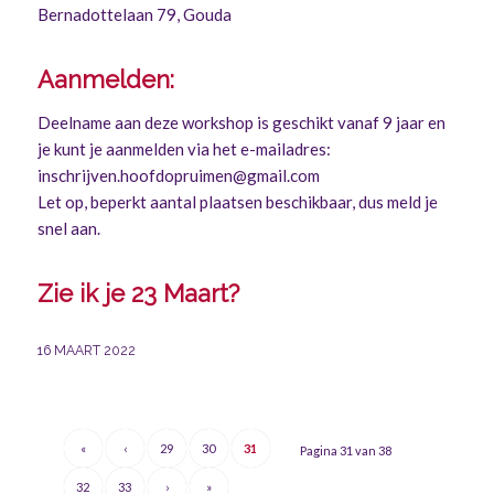
Bernadottelaan 79, Gouda
Aanmelden:
Deelname aan deze workshop is geschikt vanaf 9 jaar en
je kunt je aanmelden via het e-mailadres:
inschrijven.hoofdopruimen@gmail.com
Let op, beperkt aantal plaatsen beschikbaar, dus meld je
snel aan.
Zie ik je 23 Maart?
16 MAART 2022
«
‹
29
30
31
Pagina 31 van 38
32
33
›
»