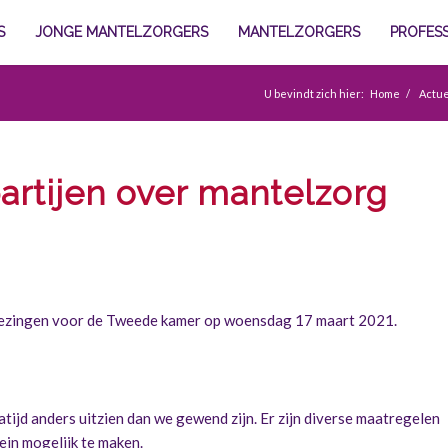
S
JONGE MANTELZORGERS
MANTELZORGERS
PROFES
U bevindt zich hier:
Home
/
Actu
artijen over mantelzorg
erkiezingen voor de Tweede kamer op woensdag 17 maart 2021.
ijd anders uitzien dan we gewend zijn. Er zijn diverse maatregelen
ein mogelijk te maken.