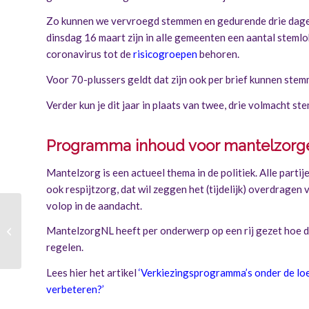
Zo kunnen we vervroegd stemmen en gedurende drie dagen
dinsdag 16 maart zijn in alle gemeenten een aantal stemlo
coronavirus tot de
risicogroepen
behoren.
Voor 70-plussers geldt dat zijn ook per brief kunnen ste
Verder kun je dit jaar in plaats van twee, drie volmacht s
Programma inhoud voor mantelzorg
Mantelzorg is een actueel thema in de politiek. Alle part
ook respijtzorg, dat wil zeggen het (tijdelijk) overdrage
volop in de aandacht.
Maximaal 1 bezoeker
MantelzorgNL heeft per onderwerp op een rij gezet hoe d
per dag, mantelzorger
telt niet mee
regelen.
Lees hier het artikel
‘Verkiezingsprogramma’s onder de loe
verbeteren?’