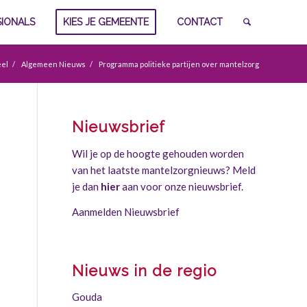
SIONALS
KIES JE GEMEENTE
CONTACT
eel
/
Algemeen Nieuws
/
Programma politieke partijen over mantelzorg
Nieuwsbrief
Wil je op de hoogte gehouden worden
van het laatste mantelzorgnieuws? Meld
je dan
hier
aan voor onze nieuwsbrief.
Aanmelden Nieuwsbrief
Nieuws in de regio
Gouda