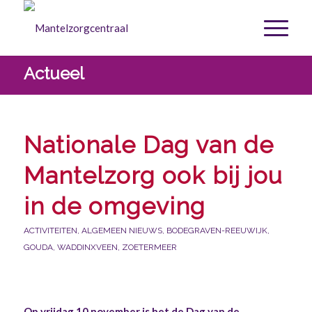
Actueel
Nationale Dag van de
Mantelzorg ook bij jou
in de omgeving
ACTIVITEITEN
,
ALGEMEEN NIEUWS
,
BODEGRAVEN-REEUWIJK
,
GOUDA
,
WADDINXVEEN
,
ZOETERMEER
Op vrijdag 10 november is het de Dag van de