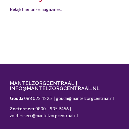
Bekijk hier onze magazines.
MANTELZORGCENTRAAL |
INFO@MANTELZORGCENTRAAL.NL
Gouda
088 023 4225
|
gouda@mantelzorgcentraal.nl
Zoetermeer
0800 – 935 9456
|
zoetermeer@mantelzorgcentraal.nl