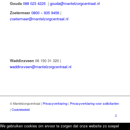
Gouda
088 023 4225
|
gouda@mantelzorgcentraal.nl
Zoetermeer
0800 – 935 9456
|
zoetermeer@mantelzorgcentraal.nl
Waddinxveen
06 150 31 320 |
waddinxveen@mantelzorgcentraal.nl
© Mantelzorgcentraal |
Privacyverklaring
|
Privacyverklaring voor sollicitanten
|
Cookiebeleid
We gebruiken cookies om ervoor te zorgen dat onze website zo soepel