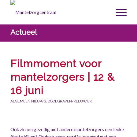
Actueel
Filmmoment voor
mantelzorgers | 12 &
16 juni
ALGEMEEN NIEUWS
,
BODEGRAVEN-REEUWIJK
Ook zin om gezellig met andere mantelzorgers een leuke
film te kijken? Ondertussen word je verwend met een