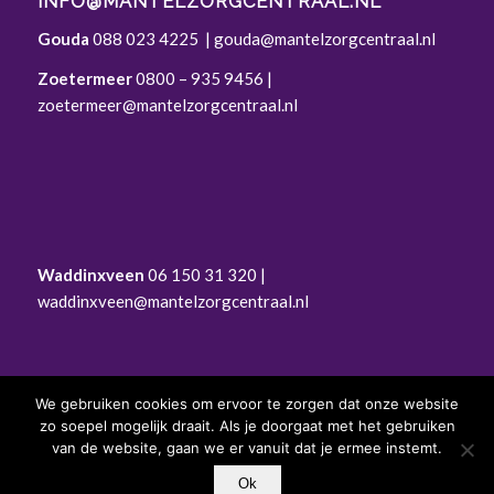
INFO@MANTELZORGCENTRAAL.NL
Gouda
088 023 4225
|
gouda@mantelzorgcentraal.nl
Zoetermeer
0800 – 935 9456
|
zoetermeer@mantelzorgcentraal.nl
Waddinxveen
06 150 31 320 |
waddinxveen@mantelzorgcentraal.nl
We gebruiken cookies om ervoor te zorgen dat onze website
zo soepel mogelijk draait. Als je doorgaat met het gebruiken
© Mantelzorgcentraal |
Privacyverklaring
|
van de website, gaan we er vanuit dat je ermee instemt.
Privacyverklaring voor sollicitanten
|
Cookiebeleid
Ok