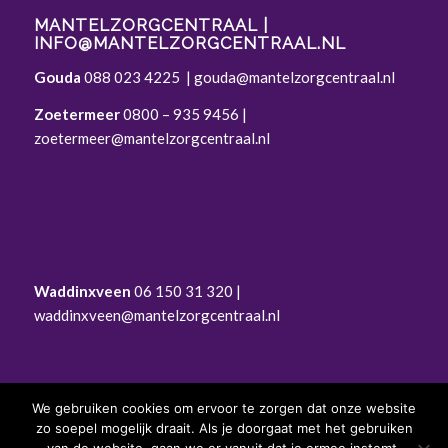
MANTELZORGCENTRAAL |
INFO@MANTELZORGCENTRAAL.NL
Gouda
088 023 4225
|
gouda@mantelzorgcentraal.nl
Zoetermeer
0800 – 935 9456
|
zoetermeer@mantelzorgcentraal.nl
Waddinxveen
06 150 31 320 |
waddinxveen@mantelzorgcentraal.nl
We gebruiken cookies om ervoor te zorgen dat onze website
zo soepel mogelijk draait. Als je doorgaat met het gebruiken
© Mantelzorgcentraal |
Privacyverklaring
|